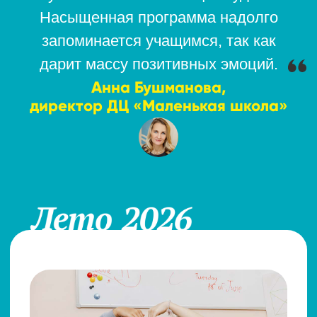
Программа
Мы подготовили новую
интересную программу!
PRO Энергию:
дворовые игры со
всего мира, спорт, весёлые старты,
флешмобы.
PRO Креатив:
много творчества,
создание собственной коллекции
арт-объектов, настольных игр,
знакомство с современными
творческими профессиями.
PRO ЗОЖ:
создание трекера
полезных привычек, приготовление