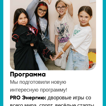
полезных перекусов,
экологические игры.
PRO Поколение Альфа:
будем
развивать навыки будущего — 4К
компетенции: командная работа,
критическое мышление,
креативность, коммуникация.
А также:
игровой английский язык;
развитие soft-skills;
кулинарные и творческие
мастер-классы;
классные выездные
мероприятия;
игры, челленджи, квесты;
музыка, танцы, караоке;
игры на свежем воздухе;
ежедневные фото-отчёты для
родителей.