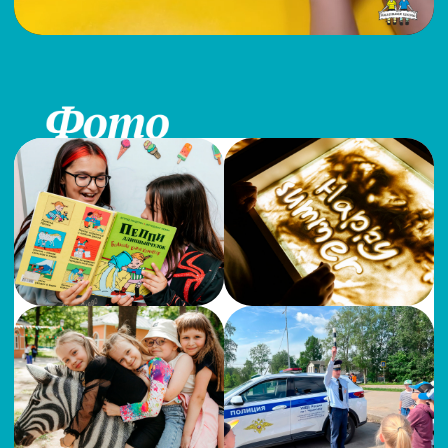
Снижаем цены!
Чем раньше запишитесь, тем
больше сэкономите!
С 9 февраля
32 000 руб.
С 1 марта
35 000 руб.
С 1 мая
36 000 руб.
С 1 июня
37 000 руб.
Звоните, пишите