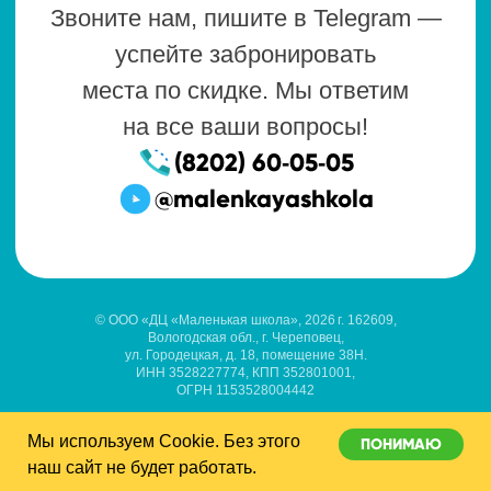
© ООО «ДЦ «Маленькая школа», 2026 г. 162609,
Вологодская обл., г. Череповец,
ул. Городецкая, д. 18, помещение 38Н.
ИНН 3528227774, КПП 352801001,
ОГРН 1153528004442
Мы используем Cookie. Без этого
ПОНИМАЮ
наш сайт не будет работать.