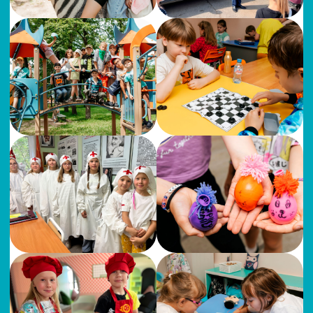
Звоните нам, пишите в Telegram —
успейте забронировать
места по скидке. Мы ответим
на все ваши вопросы!
(8202) 60‑05‑05
@malenkayashkola