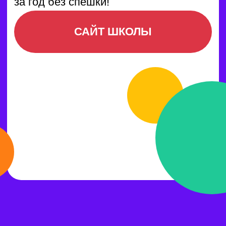
программе, изучение иностранного
языка стартует со второго класса.
Это может вызывать
замешательство как у младших
школьников, так и у их родителей.
И это вполне объяснимо! Ведь
во втором классе всё начинается
с алфавита и диктантов. В наше
время умение говорить и понимать
язык становится особенно
актуальным, а для
первоклассников — ещё
и захватывающим! Для тех, кто
уже начал изучение английского,
мы предлагаем курсы по чтению
и говорению. Наша
коммуникативная методика
гарантирует высокий уровень
знаний для всех