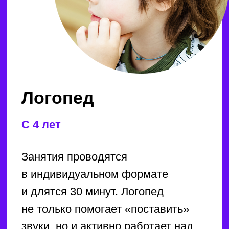
классов, которые стремятся
успешно сдать ОГЭ.
В программе — математика,
информатика и обществознание.
Наши занятия помогут вам
проработать все части экзамена
и достичь высоких баллов.
Мы проводим входное
тестирование для определения
уровня знаний, чтобы
адаптировать обучение под
каждого ученика. Занятия проходят
один раз в неделю по два
академических часа в мини-
группах, что создаёт комфортную
атмосферу для обучения.
Результат гарантирован, ведь
занятия ведут опытные школьные