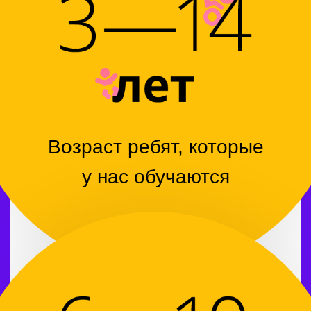
под руководством методиста,
который контролирует
результаты обучения.
ЗАКАЗАТЬ ЗВОНОК
Дошкольные
направления
Поступая в 1-й класс, ребёнок попадает
в новый для него мир. Как сложится его
дальнейшая школьная жизнь,