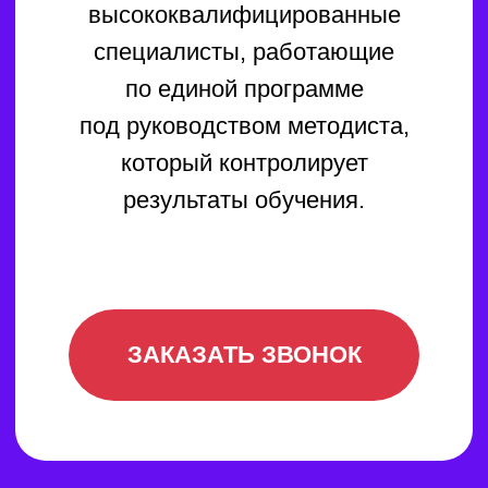
не только научиться
ориентироваться в ней,
но и готовит руку ребёнка к письму.
Развитие речи включает не только
пополнение словарного запаса,
но и умение правильно строить
свои высказывания.
Не менее важным является блок,
посвященный знакомству
с окружающим миром, где дети
учатся классифицировать
и систематизировать всё, что
их окружает.
Ваш ребёнок получит все
необходимые знания и навыки для