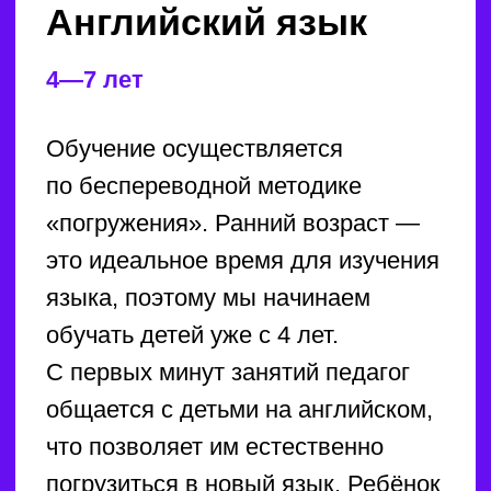
экзамена и достичь высоких баллов.
Мы проводим входное тестирование
для определения уровня знаний,
чтобы адаптировать обучение под
каждого ученика. Занятия проходят
один раз в неделю по два
академических часа в мини-группах,
что создаёт комфортную атмосферу
для обучения. Результат
гарантирован, ведь занятия ведут
опытные школьные педагоги —
настоящие эксперты в своей области.
Подготовим вашего ребёнка к ОГЭ
за год без спешки!
САЙТ ШКОЛЫ