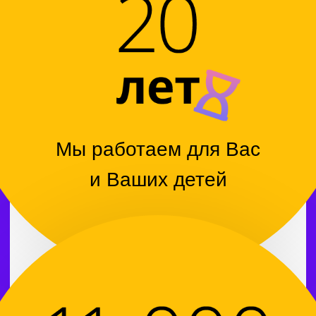
Возраст ребят, которые
у нас обучаются
В одной учебной группе
(малые группы)