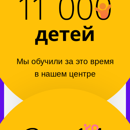
Наши занятия проводятся
в небольших группах, состоящих
от 6 до 10 человек, что создает
комфортную атмосферу для
обучения. Педагоги используют
игровые методы, что делает
процесс обучения увлекательным
и эффективным. Мы гордимся тем,
что уже обучили более 11 000
маленьких череповчан в возрасте
от 3 до 14 лет. Наш центр имеет
несколько филиалов, и одной
из его особенностей является то,
что все наши преподаватели —
высококвалифицированные
специалисты, работающие
по единой программе