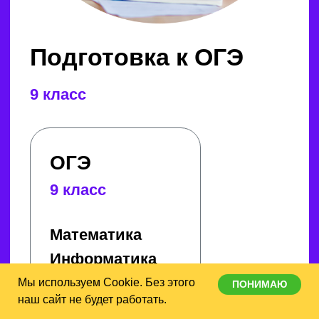
Английский язык
3—4 классы
Основная проблема, с которой
сталкиваются дети в 3—4 классах,
заключается в отсутствии прочного
«фундамента» знаний и установки
на то, что английский язык — это
легко и увлекательно! На наших
Мы используем Cookie. Без этого
ПОНИМАЮ
занятиях дети не просто изучают
наш сайт не будет работать.
новые слова и грамматику,