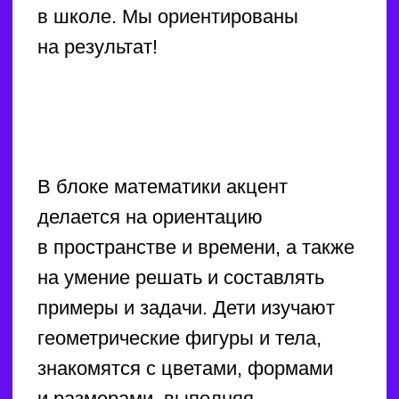
и длятся 30 минут. Логопед
не только помогает «поставить»
звуки, но и активно работает над
расширением и обогащением
словарного запаса детей,
исправлением грамматических
ошибок, развитием связной речи
и мелкой моторики. График
занятий разрабатывается с учетом
индивидуальных потребностей
каждого ребёнка.
ЗАКАЗАТЬ ЗВОНОК