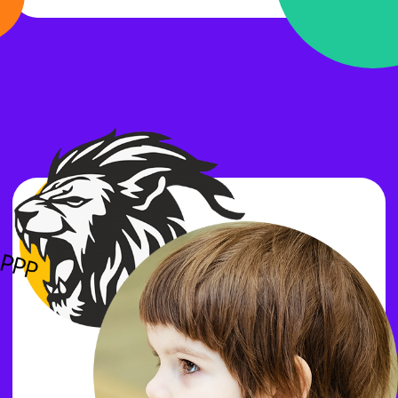
Подготовка к ОГЭ
9 класс
ОГЭ
9 класс
Математика
Информатика
Обществознание
Мы предлагаем курсы, специально
разработанные для учеников 9