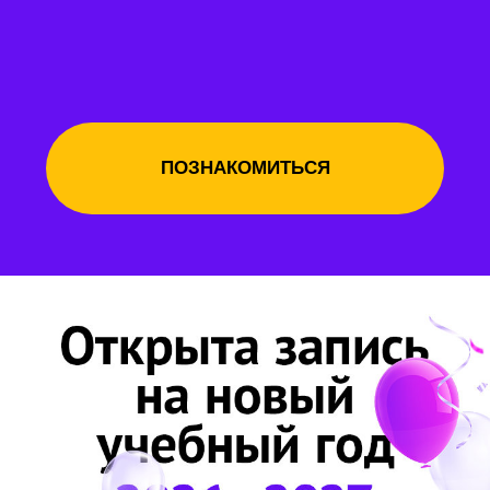
Работаем для Вас уже 20 лет
и с гордостью можем сказать
Мы знаем
о детях всё!