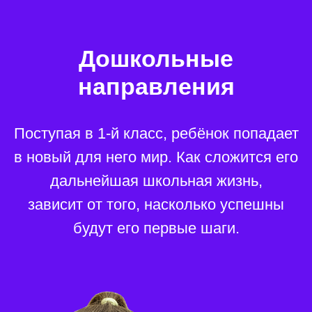
успешного освоения школьной
программы, что поможет ему
чувствовать себя уверенно
в школе. Мы ориентированы
на результат!
В блоке математики акцент
делается на ориентацию
в пространстве и времени, а также
на умение решать и составлять
примеры и задачи. Дети изучают
геометрические фигуры и тела,
знакомятся с цветами, формами
и размерами, выполняя
упражнения для развития логики,
памяти и мышления.