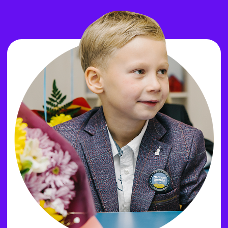
Для учеников 11 классов
мы предлагаем курсы, которые
помогут уверенно подготовиться
к ЕГЭ по математике
и информатике. Эти занятия
идеально подойдут тем, кто
планирует поступление
в профильные классы, колледжи
или ВУЗы. Мы обеспечиваем
входное тестирование для
определения уровня знаний, чтобы
каждый ученик мог максимально
эффективно проработать все
аспекты экзамена. Занятия
проводятся один раз в неделю
по два академических часа в мини-