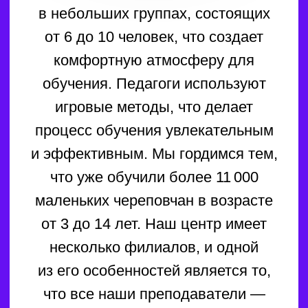
Подготовка к школе
4—7 лет
Данный курс включает в себя
блоки:
Обучение чтению
Математика
Подготовка руки к письму
Развитие течи
Окружающий мир
Мы обучаем детей не только
чтению, но и пониманию
прочитанного, работе с текстом
и умению отвечать на вопросы.
Работа в тетради является
обязательной, так как она помогает