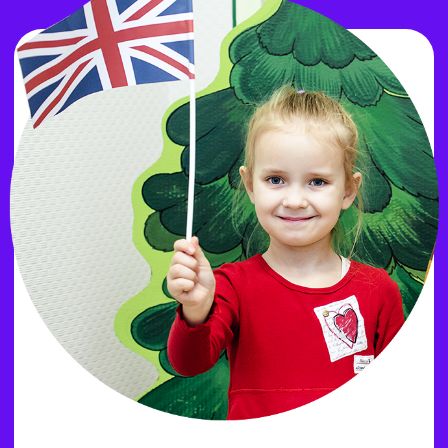
Образовательный
проект «Частная
школа»
1—5 классы
Мы предлагаем курсы, специально
разработанные для учеников 9
классов, которые стремятся успешно
сдать ОГЭ. В программе —
математика, информатика
и обществознание. Наши занятия
помогут вам проработать все части